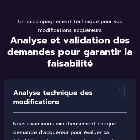
Un accompagnement technique pour vos
modifications acquéreurs
A
n
a
l
y
s
e
e
t
v
a
l
i
d
a
t
i
o
n
d
e
s
d
e
m
a
n
d
e
s
p
o
u
r
g
a
r
a
n
t
i
r
l
a
f
a
i
s
a
b
i
l
i
t
é
1
A
n
a
l
y
s
e
t
e
c
h
n
i
q
u
e
d
e
s
m
o
d
i
f
i
c
a
t
i
o
n
s
Nous examinons minutieusement chaque
demande d'acquéreur pour évaluer sa