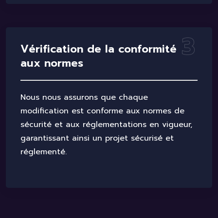
3
V
é
r
i
f
i
c
a
t
i
o
n
d
e
l
a
c
o
n
f
o
r
m
i
t
é
a
u
x
n
o
r
m
e
s
Nous nous assurons que chaque
modification est conforme aux normes de
sécurité et aux réglementations en vigueur,
garantissant ainsi un projet sécurisé et
réglementé.