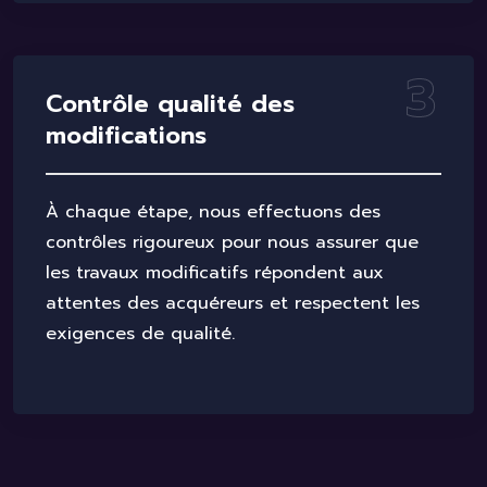
3
C
o
n
t
r
ô
l
e
q
u
a
l
i
t
é
d
e
s
m
o
d
i
f
i
c
a
t
i
o
n
s
À chaque étape, nous effectuons des
contrôles rigoureux pour nous assurer que
les travaux modificatifs répondent aux
attentes des acquéreurs et respectent les
exigences de qualité.