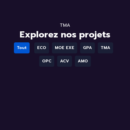
TMA
E
x
p
l
o
r
e
z
n
o
s
p
r
o
j
e
t
s
Tout
ECO
MOE EXE
GPA
TMA
OPC
ACV
AMO