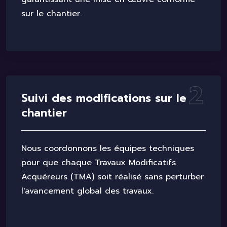
sur le chantier.
2
S
u
i
v
i
d
e
s
m
o
d
i
f
i
c
a
t
i
o
n
s
s
u
r
l
e
c
h
a
n
t
i
e
r
Nous coordonnons les équipes techniques
pour que chaque Travaux Modificatifs
Acquéreurs (TMA) soit réalisé sans perturber
l'avancement global des travaux.