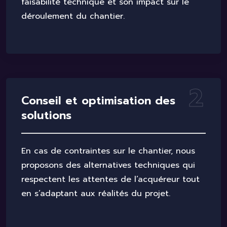
faisabilité technique et son impact sur le
déroulement du chantier.
2
C
o
n
s
e
i
l
e
t
o
p
t
i
m
i
s
a
t
i
o
n
d
e
s
s
o
l
u
t
i
o
n
s
En cas de contraintes sur le chantier, nous
proposons des alternatives techniques qui
respectent les attentes de l’acquéreur tout
en s’adaptant aux réalités du projet.