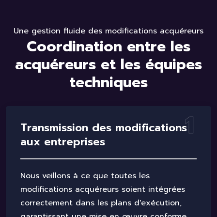
Une gestion fluide des modifications acquéreurs
C
o
o
r
d
i
n
a
t
i
o
n
e
n
t
r
e
l
e
s
a
c
q
u
é
r
e
u
r
s
e
t
l
e
s
é
q
u
i
p
e
s
t
e
c
h
n
i
q
u
e
s
1
T
r
a
n
s
m
i
s
s
i
o
n
d
e
s
m
o
d
i
f
i
c
a
t
i
o
n
s
a
u
x
e
n
t
r
e
p
r
i
s
e
s
Nous veillons à ce que toutes les
modifications acquéreurs soient intégrées
correctement dans les plans d'exécution,
garantissant une mise en œuvre conforme