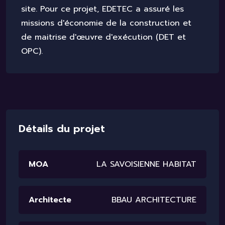
site. Pour ce projet, EDETEC a assuré les
missions d'économie de la construction et
de maitrise d'œuvre d'exécution (DET et
OPC).
D
é
t
a
i
l
s
d
u
p
r
o
j
e
t
MOA
LA SAVOISIENNE HABITAT
Architecte
BBAU ARCHITECTURE